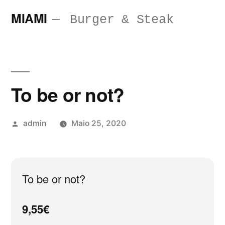
Saltar
MIAMI
Burger & Steak
para
o
conteúdo
To be or not?
Publicado
admin
Maio 25, 2020
por
To be or not?
9,55€