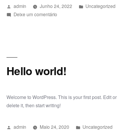
Publicado
Publicado
admin
Junho 24, 2022
Uncategorized
por
em
em
Deixe um comentário
To
Be
Or
Not
Hello world!
Welcome to WordPress. This is your first post. Edit or
delete it, then start writing!
Publicado
Publicado
admin
Maio 24, 2020
Uncategorized