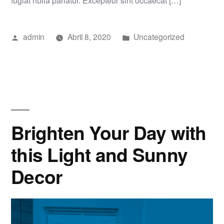
fugiat nulla pariatur. Excepteur sint occaecat […]
Publicado
Publicado
admin
Abril 8, 2020
Uncategorized
por
em
Brighten Your Day with
this Light and Sunny
Decor