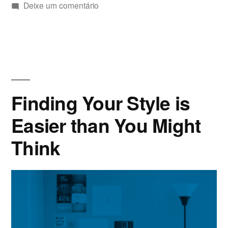
por
em
em
Deixe um comentário
Hello
world!
Finding Your Style is
Easier than You Might
Think