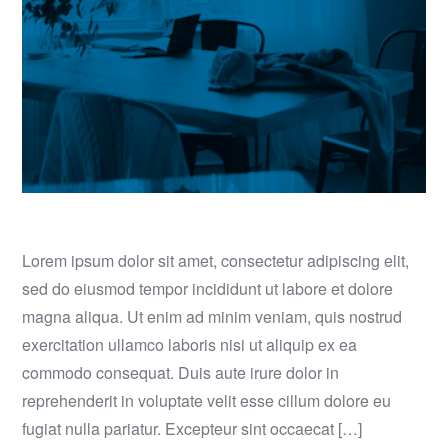
Lorem ipsum dolor sit amet, consectetur adipiscing elit,
sed do eiusmod tempor incididunt ut labore et dolore
magna aliqua. Ut enim ad minim veniam, quis nostrud
exercitation ullamco laboris nisi ut aliquip ex ea
commodo consequat. Duis aute irure dolor in
reprehenderit in voluptate velit esse cillum dolore eu
fugiat nulla pariatur. Excepteur sint occaecat […]