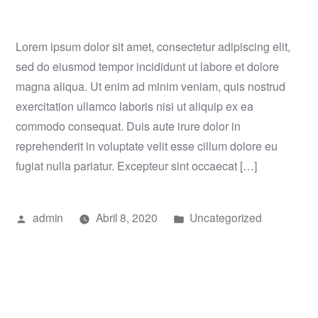
Lorem ipsum dolor sit amet, consectetur adipiscing elit,
sed do eiusmod tempor incididunt ut labore et dolore
magna aliqua. Ut enim ad minim veniam, quis nostrud
exercitation ullamco laboris nisi ut aliquip ex ea
commodo consequat. Duis aute irure dolor in
reprehenderit in voluptate velit esse cillum dolore eu
fugiat nulla pariatur. Excepteur sint occaecat […]
Publicado
Publicado
admin
Abril 8, 2020
Uncategorized
por
em