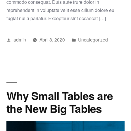
commodo consequat. Duis aute irure dolor in
reprehenderit in voluptate velit esse cillum dolore eu
fugiat nulla pariatur. Excepteur sint occaecat […]
Publicado
Publicado
admin
Abril 8, 2020
Uncategorized
por
em
Why Small Tables are
the New Big Tables