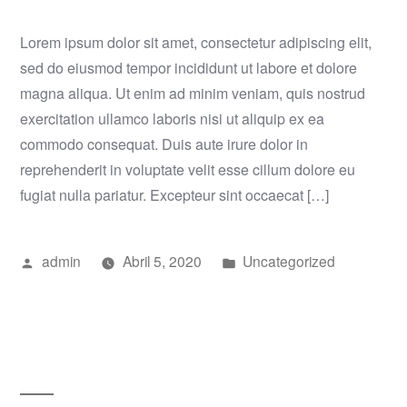
Lorem ipsum dolor sit amet, consectetur adipiscing elit,
sed do eiusmod tempor incididunt ut labore et dolore
magna aliqua. Ut enim ad minim veniam, quis nostrud
exercitation ullamco laboris nisi ut aliquip ex ea
commodo consequat. Duis aute irure dolor in
reprehenderit in voluptate velit esse cillum dolore eu
fugiat nulla pariatur. Excepteur sint occaecat […]
Publicado
Publicado
admin
Abril 5, 2020
Uncategorized
por
em