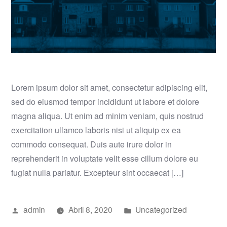
Lorem ipsum dolor sit amet, consectetur adipiscing elit,
sed do eiusmod tempor incididunt ut labore et dolore
magna aliqua. Ut enim ad minim veniam, quis nostrud
exercitation ullamco laboris nisi ut aliquip ex ea
commodo consequat. Duis aute irure dolor in
reprehenderit in voluptate velit esse cillum dolore eu
fugiat nulla pariatur. Excepteur sint occaecat […]
Publicado
Publicado
admin
Abril 8, 2020
Uncategorized
por
em