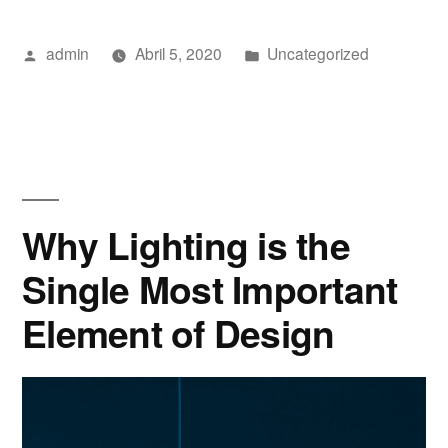
Publicado
Publicado
admin
Abril 5, 2020
Uncategorized
por
em
Why Lighting is the
Single Most Important
Element of Design