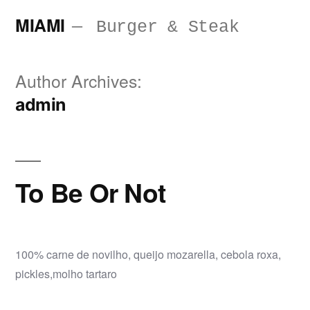
Saltar
MIAMI
Burger & Steak
para
o
Author Archives:
conteúdo
admin
To Be Or Not
100% carne de novilho, queijo mozarella, cebola roxa,
pickles,molho tartaro