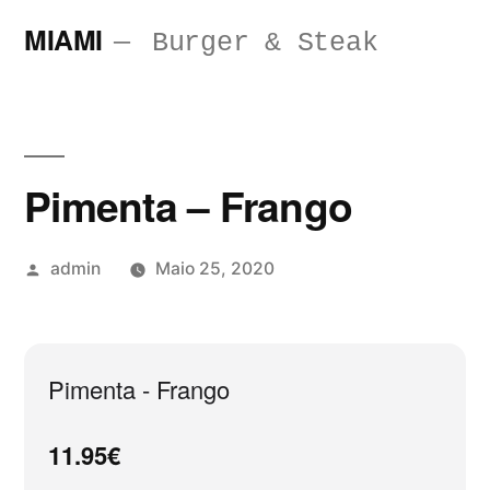
Saltar
MIAMI
Burger & Steak
para
o
conteúdo
Pimenta – Frango
Publicado
admin
Maio 25, 2020
por
Pimenta - Frango
11.95€