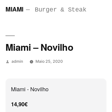
Saltar
MIAMI
Burger & Steak
para
o
conteúdo
Miami – Novilho
Publicado
admin
Maio 25, 2020
por
Miami - Novilho
14,90€