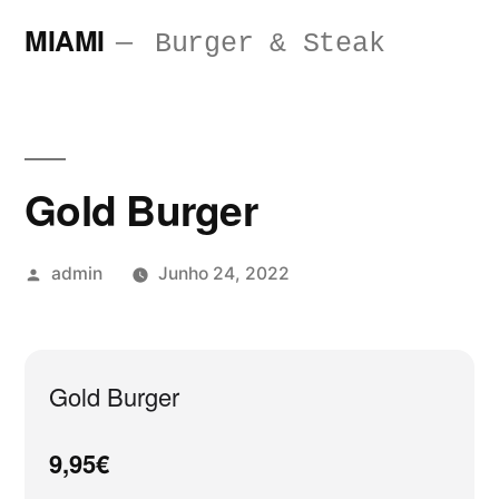
Saltar
MIAMI
Burger & Steak
para
o
conteúdo
Gold Burger
Publicado
admin
Junho 24, 2022
por
Gold Burger
9,95€