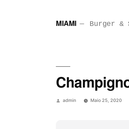
Saltar
para
MIAMI
Burger & 
o
conteúdo
Champigno
Publicado
admin
Maio 25, 2020
por